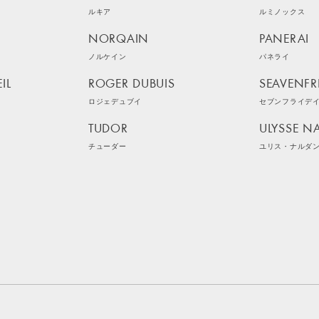
ルキア
ルミノックス
NORQAIN
PANERAI
ノルケイン
パネライ
IL
ROGER DUBUIS
SEAVENFR
ロジェデュブイ
セブンフライデ
TUDOR
ULYSSE N
チューダー
ユリス・ナルダ