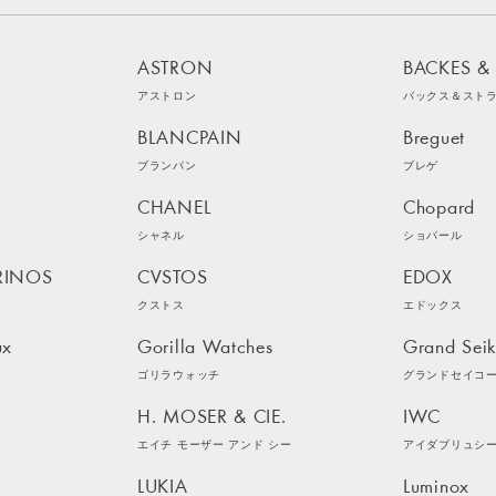
ASTRON
BACKES &
アストロン
バックス＆スト
BLANCPAIN
Breguet
ブランパン
ブレゲ
CHANEL
Chopard
シャネル
ショパール
RINOS
CVSTOS
EDOX
クストス
エドックス
ux
Gorilla Watches
Grand Sei
ゴリラウォッチ
グランドセイコ
H. MOSER & CIE.
IWC
エイチ モーザー アンド シー
アイダブリュシ
LUKIA
Luminox