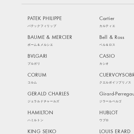
PATEK PHILIPPE
Cartier
パテックフィリップ
カルティエ
BAUME & MERCIER
Bell & Ross
ボーム＆メルシエ
ベル＆ロス
BVLGARI
CASIO
ブルガリ
カシオ
CORUM
CUERVOYSOB
コルム
クエルボイソブリノス
GERALD CHARLES
Girard-Perrega
ジェラルドチャールズ
ジラールペルゴ
HAMILTON
HUBLOT
ハミルトン
ウブロ
KING SEIKO
LOUIS ERARD