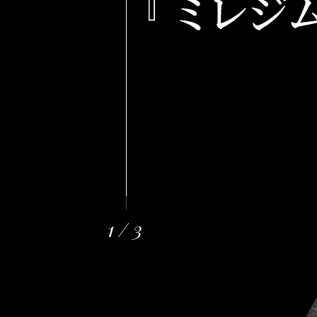
2
/
3