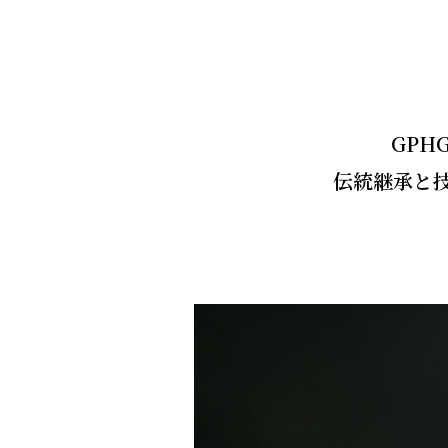
GPH
伝統継承と