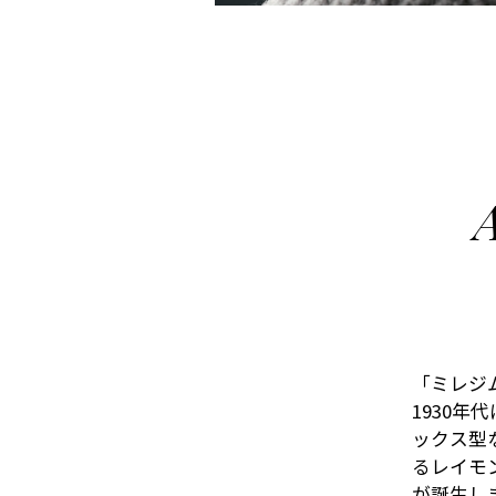
A
「ミレジム
1930
ックス型
るレイモ
が誕生し