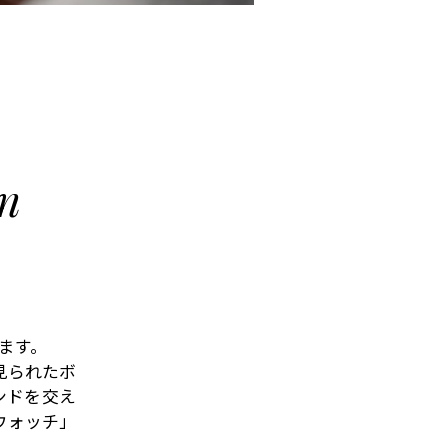
on
します。
見られたボ
ンドを交え
ウォッチ」