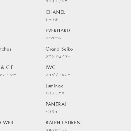
ブライトリング
CHANEL
シャネル
EVERHARD
エベラール
tches
Grand Seiko
グランドセイコー
& CIE.
IWC
アンド シー
アイダブリュシー
Luminox
ルミノックス
N
PANERAI
パネライ
 WEIL
RALPH LAUREN
ル
ラルフローレン