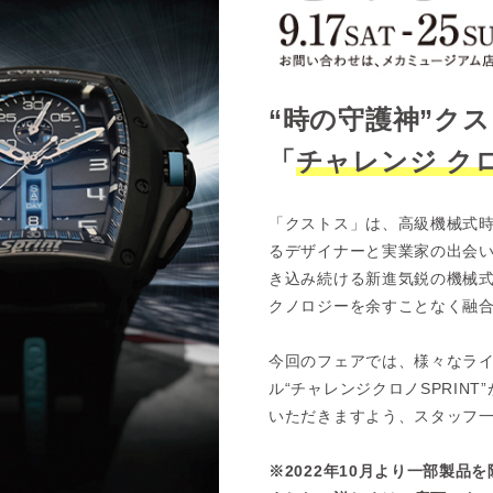
“時の守護神”ク
「
チャレンジ クロノ
「クストス」は、高級機械式
るデザイナーと実業家の出会
き込み続ける新進気鋭の機械
クノロジーを余すことなく融
今回のフェアでは、様々なラ
ル“チャレンジクロノSPRIN
いただきますよう、スタッフ
※2022年10月より一部製