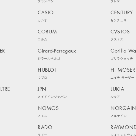
ブランパン
ブレゲ
CASIO
CENTURY
カシオ
センチュリー
CORUM
CVSTOS
コルム
クストス
ER
Girard-Perregaux
Gorilla Wa
ジラールペルゴ
ゴリラウォッチ
HUBLOT
H. MOSER 
ウブロ
エイチ モーザー 
LTRE
JPN
LUKIA
メイドインジャパン
ルキア
NOMOS
NORQAI
ノモス
ノルケイン
RADO
RAYMOND
ラドー
レイモンドウィ