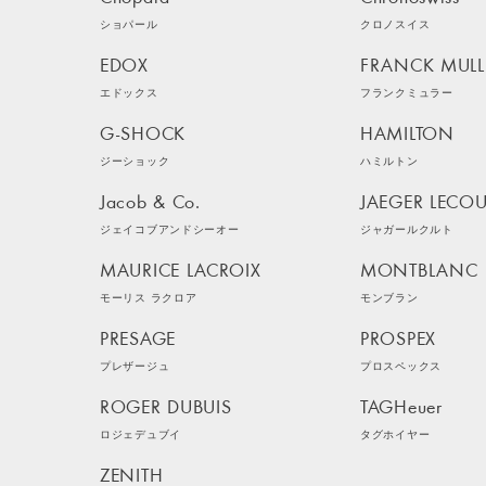
ショパール
クロノスイス
EDOX
FRANCK MULL
エドックス
フランクミュラー
G-SHOCK
HAMILTON
ジーショック
ハミルトン
Jacob & Co.
JAEGER LECOU
ジェイコブアンドシーオー
ジャガールクルト
MAURICE LACROIX
MONTBLANC
モーリス ラクロア
モンブラン
PRESAGE
PROSPEX
プレザージュ
プロスペックス
ROGER DUBUIS
TAGHeuer
ロジェデュブイ
タグホイヤー
ZENITH