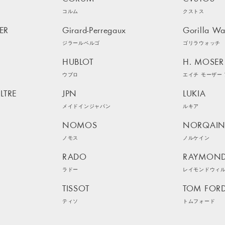
コルム
クストス
ER
Girard-Perregaux
Gorilla Wa
ジラールペルゴ
ゴリラウォッチ
HUBLOT
H. MOSER 
ウブロ
エイチ モーザー 
LTRE
JPN
LUKIA
メイドインジャパン
ルキア
NOMOS
NORQAI
ノモス
ノルケイン
RADO
RAYMOND
ラドー
レイモンドウィ
TISSOT
TOM FOR
ティソ
トムフォード