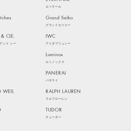
エベラール
tches
Grand Seiko
グランドセイコー
& CIE.
IWC
アンド シー
アイダブリュシー
Luminox
ルミノックス
N
PANERAI
パネライ
 WEIL
RALPH LAUREN
ル
ラルフローレン
D
TUDOR
チューダー