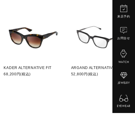
来店予約
お問合せ
WATCH
KADER ALTERNATIVE FIT
ARGAND ALTERNATIVE FIT
68,200円(税込)
52,800円(税込)
JEWELRY
EYEWEAR