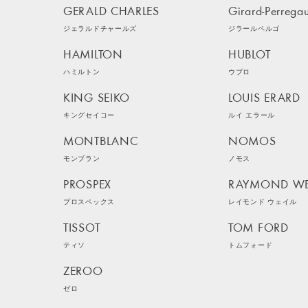
GERALD CHARLES
Girard-Perrega
ジェラルドチャールズ
ジラールペルゴ
HAMILTON
HUBLOT
ハミルトン
ウブロ
KING SEIKO
LOUIS ERARD
キングセイコー
ルイ エラール
MONTBLANC
NOMOS
モンブラン
ノモス
PROSPEX
RAYMOND WE
プロスペックス
レイモンド ウェイル
TISSOT
TOM FORD
ティソ
トムフォード
ZEROO
ゼロ