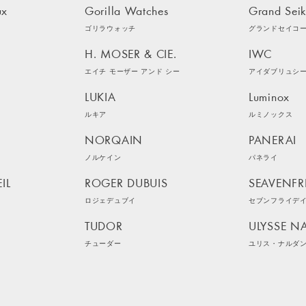
ux
Gorilla Watches
Grand Sei
ゴリラウォッチ
グランドセイコ
H. MOSER & CIE.
IWC
エイチ モーザー アンド シー
アイダブリュシ
LUKIA
Luminox
ルキア
ルミノックス
NORQAIN
PANERAI
ノルケイン
パネライ
IL
ROGER DUBUIS
SEAVENFR
ロジェデュブイ
セブンフライデ
TUDOR
ULYSSE N
チューダー
ユリス・ナルダ