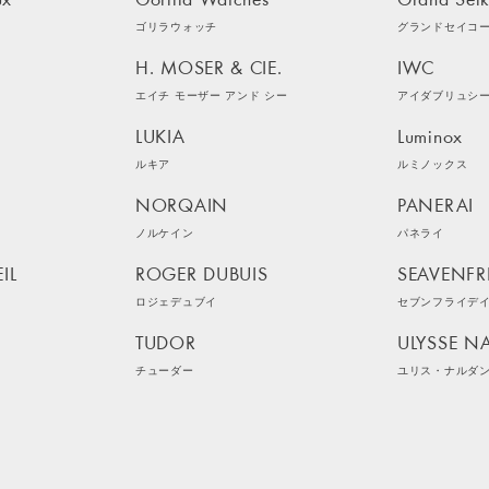
ux
Gorilla Watches
Grand Sei
ゴリラウォッチ
グランドセイコ
H. MOSER & CIE.
IWC
エイチ モーザー アンド シー
アイダブリュシ
LUKIA
Luminox
ルキア
ルミノックス
NORQAIN
PANERAI
ノルケイン
パネライ
IL
ROGER DUBUIS
SEAVENFR
ロジェデュブイ
セブンフライデ
TUDOR
ULYSSE N
チューダー
ユリス・ナルダ