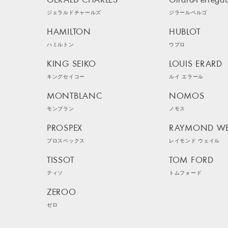
GERALD CHARLES
Girard-Perrega
ジェラルドチャールズ
ジラールペルゴ
HAMILTON
HUBLOT
ハミルトン
ウブロ
KING SEIKO
LOUIS ERARD
キングセイコー
ルイ エラール
MONTBLANC
NOMOS
モンブラン
ノモス
PROSPEX
RAYMOND WE
プロスペックス
レイモンド ウェイル
TISSOT
TOM FORD
ティソ
トムフォード
ZEROO
ゼロ