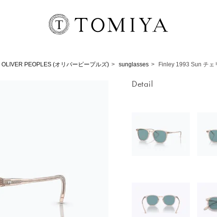
OLIVER PEOPLES (オリバーピープルズ)
sunglasses
Finley 1993 Sun
Detail