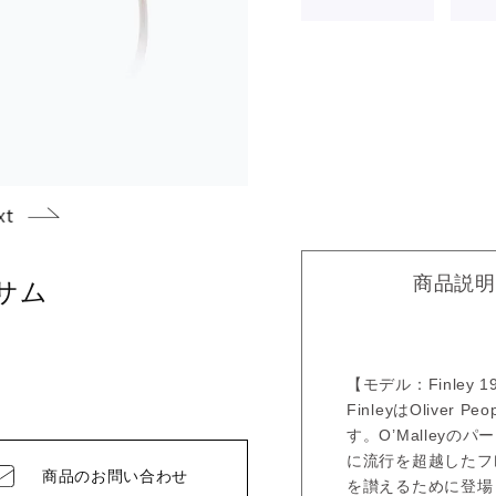
商品説明
ッサム
【モデル：Finley 19
FinleyはOlive
す。O’Malleyの
に流行を超越したフ
商品の
お問い合わせ
を讃えるために登場し