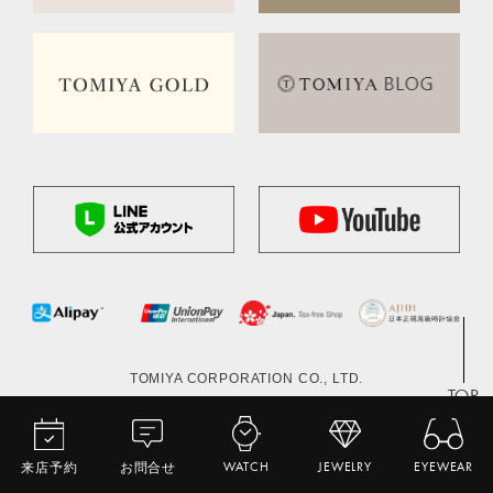
TOMIYA CORPORATION CO., LTD.
TOP
来店予約
お問合せ
WATCH
JEWELRY
EYEWEAR