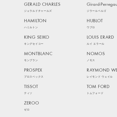
GERALD CHARLES
Girard-Perrega
ジェラルドチャールズ
ジラールペルゴ
HAMILTON
HUBLOT
ハミルトン
ウブロ
KING SEIKO
LOUIS ERARD
キングセイコー
ルイ エラール
MONTBLANC
NOMOS
モンブラン
ノモス
PROSPEX
RAYMOND WE
プロスペックス
レイモンド ウェイル
TISSOT
TOM FORD
ティソ
トムフォード
ZEROO
ゼロ