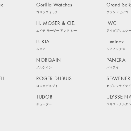
ux
Gorilla Watches
Grand Sei
ゴリラウォッチ
グランドセイコ
H. MOSER & CIE.
IWC
エイチ モーザー アンド シー
アイダブリュシ
LUKIA
Luminox
ルキア
ルミノックス
NORQAIN
PANERAI
ノルケイン
パネライ
IL
ROGER DUBUIS
SEAVENFR
ロジェデュブイ
セブンフライデ
TUDOR
ULYSSE N
チューダー
ユリス・ナルダ