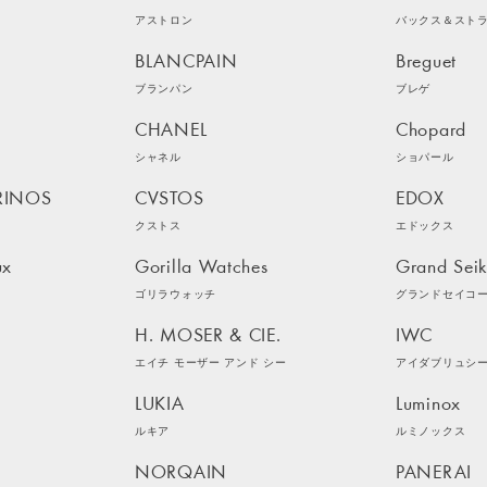
アストロン
バックス＆スト
BLANCPAIN
Breguet
ブランパン
ブレゲ
CHANEL
Chopard
シャネル
ショパール
RINOS
CVSTOS
EDOX
クストス
エドックス
ux
Gorilla Watches
Grand Sei
ゴリラウォッチ
グランドセイコ
H. MOSER & CIE.
IWC
エイチ モーザー アンド シー
アイダブリュシ
LUKIA
Luminox
ルキア
ルミノックス
NORQAIN
PANERAI