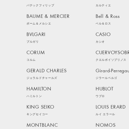
パテックフィリップ
カルティエ
BAUME & MERCIER
Bell & Ross
ボーム＆メルシエ
ベル＆ロス
BVLGARI
CASIO
ブルガリ
カシオ
CORUM
CUERVOYSOB
コルム
クエルボイソブリノス
GERALD CHARLES
Girard-Perrega
ジェラルドチャールズ
ジラールペルゴ
HAMILTON
HUBLOT
ハミルトン
ウブロ
KING SEIKO
LOUIS ERARD
キングセイコー
ルイ エラール
MONTBLANC
NOMOS