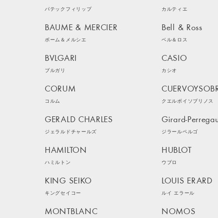
パテックフィリップ
カルティエ
BAUME & MERCIER
Bell & Ross
ボーム＆メルシエ
ベル＆ロス
BVLGARI
CASIO
ブルガリ
カシオ
CORUM
CUERVOYSOB
コルム
クエルボイソブリノス
GERALD CHARLES
Girard-Perrega
ジェラルドチャールズ
ジラールペルゴ
HAMILTON
HUBLOT
ハミルトン
ウブロ
KING SEIKO
LOUIS ERARD
キングセイコー
ルイ エラール
MONTBLANC
NOMOS