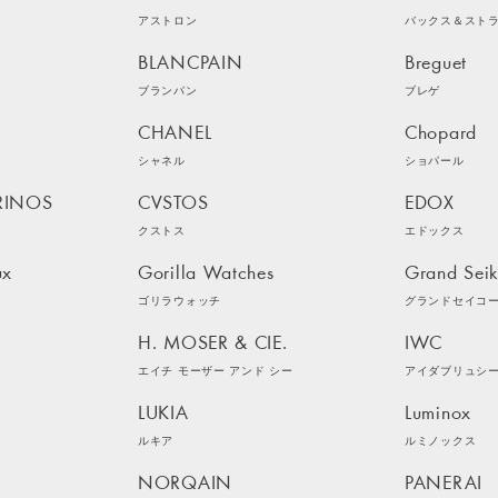
アストロン
バックス＆スト
BLANCPAIN
Breguet
ブランパン
ブレゲ
CHANEL
Chopard
シャネル
ショパール
RINOS
CVSTOS
EDOX
クストス
エドックス
ux
Gorilla Watches
Grand Sei
ゴリラウォッチ
グランドセイコ
H. MOSER & CIE.
IWC
エイチ モーザー アンド シー
アイダブリュシ
LUKIA
Luminox
ルキア
ルミノックス
NORQAIN
PANERAI