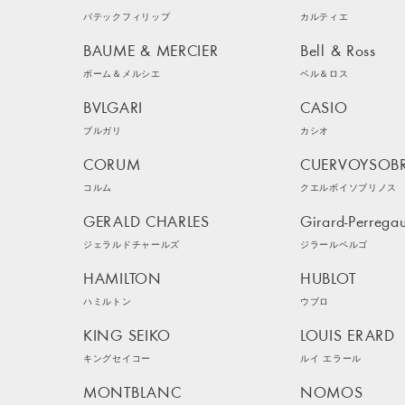
パテックフィリップ
カルティエ
BAUME & MERCIER
Bell & Ross
ボーム＆メルシエ
ベル＆ロス
BVLGARI
CASIO
ブルガリ
カシオ
CORUM
CUERVOYSOB
コルム
クエルボイソブリノス
GERALD CHARLES
Girard-Perrega
ジェラルドチャールズ
ジラールペルゴ
HAMILTON
HUBLOT
ハミルトン
ウブロ
KING SEIKO
LOUIS ERARD
キングセイコー
ルイ エラール
MONTBLANC
NOMOS