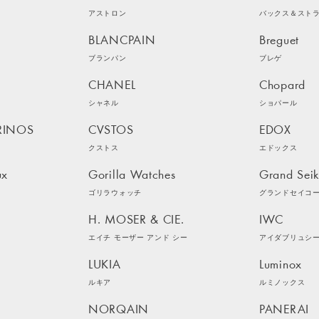
アストロン
バックス＆スト
BLANCPAIN
Breguet
ブランパン
ブレゲ
CHANEL
Chopard
シャネル
ショパール
RINOS
CVSTOS
EDOX
クストス
エドックス
ux
Gorilla Watches
Grand Sei
ゴリラウォッチ
グランドセイコ
H. MOSER & CIE.
IWC
エイチ モーザー アンド シー
アイダブリュシ
LUKIA
Luminox
ルキア
ルミノックス
NORQAIN
PANERAI