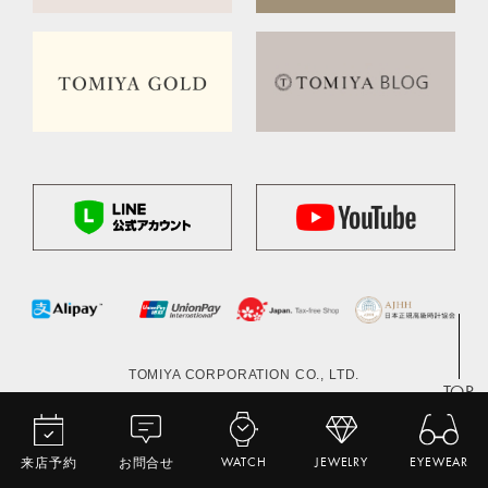
TOMIYA CORPORATION CO., LTD.
TOP
来店予約
お問合せ
WATCH
JEWELRY
EYEWEAR