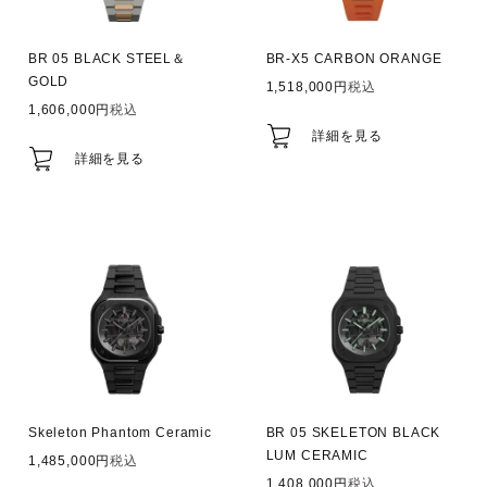
BR 05 BLACK STEEL＆
BR-X5 CARBON ORANGE
GOLD
1,518,000
税込
1,606,000
税込
詳細を見る
詳細を見る
Skeleton Phantom Ceramic
BR 05 SKELETON BLACK
LUM CERAMIC
1,485,000
税込
1,408,000
税込