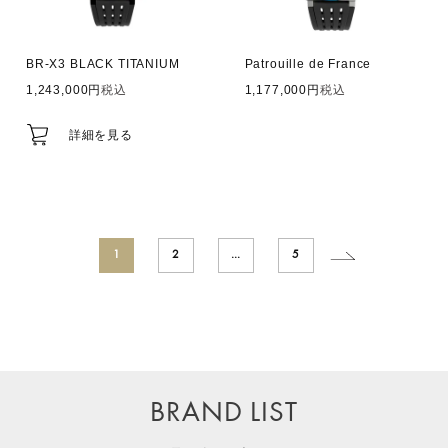
BR-X3 BLACK TITANIUM
Patrouille de France
1,243,000
税込
1,177,000
税込
詳細を見る
1
2
…
5
BRAND LIST