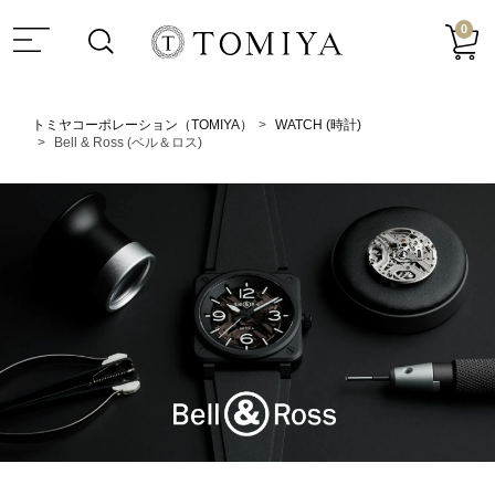
0
トミヤコーポレーション（TOMIYA）
WATCH (時計)
Bell & Ross (ベル＆ロス)