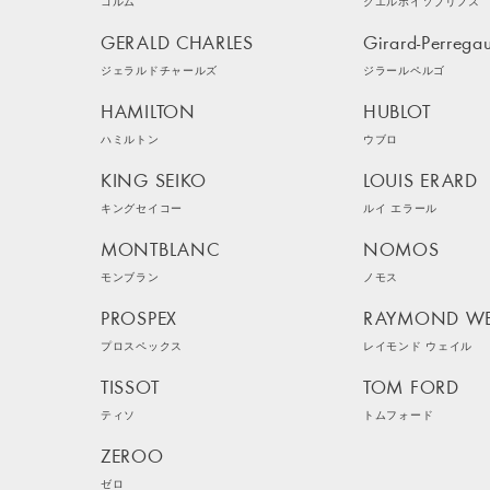
コルム
クエルボイソブリノス
GERALD CHARLES
Girard-Perrega
ジェラルドチャールズ
ジラールペルゴ
HAMILTON
HUBLOT
ハミルトン
ウブロ
KING SEIKO
LOUIS ERARD
キングセイコー
ルイ エラール
MONTBLANC
NOMOS
モンブラン
ノモス
PROSPEX
RAYMOND WE
プロスペックス
レイモンド ウェイル
TISSOT
TOM FORD
ティソ
トムフォード
ZEROO
ゼロ