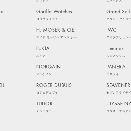
クストス
エドックス
ux
Gorilla Watches
Grand Sei
ゴリラウォッチ
グランドセイコ
H. MOSER & CIE.
IWC
エイチ モーザー アンド シー
アイダブリュシ
LUKIA
Luminox
ルキア
ルミノックス
NORQAIN
PANERAI
ノルケイン
パネライ
IL
ROGER DUBUIS
SEAVENFR
ロジェデュブイ
セブンフライデ
TUDOR
ULYSSE N
チューダー
ユリス・ナルダ