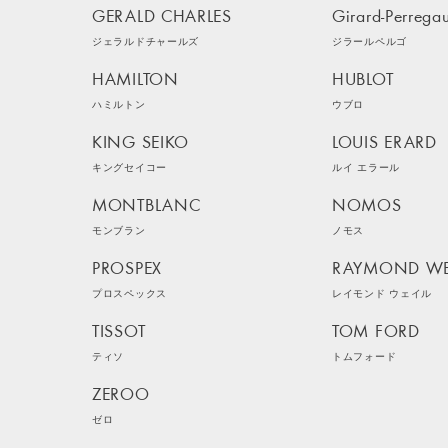
GERALD CHARLES
Girard-Perrega
ジェラルドチャールズ
ジラールペルゴ
HAMILTON
HUBLOT
ハミルトン
ウブロ
KING SEIKO
LOUIS ERARD
キングセイコー
ルイ エラール
MONTBLANC
NOMOS
モンブラン
ノモス
PROSPEX
RAYMOND WE
プロスペックス
レイモンド ウェイル
TISSOT
TOM FORD
ティソ
トムフォード
ZEROO
ゼロ