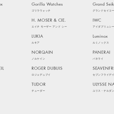
ux
Gorilla Watches
Grand Sei
ゴリラウォッチ
グランドセイコ
H. MOSER & CIE.
IWC
エイチ モーザー アンド シー
アイダブリュシ
LUKIA
Luminox
ルキア
ルミノックス
NORQAIN
PANERAI
ノルケイン
パネライ
IL
ROGER DUBUIS
SEAVENFR
ロジェデュブイ
セブンフライデ
TUDOR
ULYSSE N
チューダー
ユリス・ナルダ