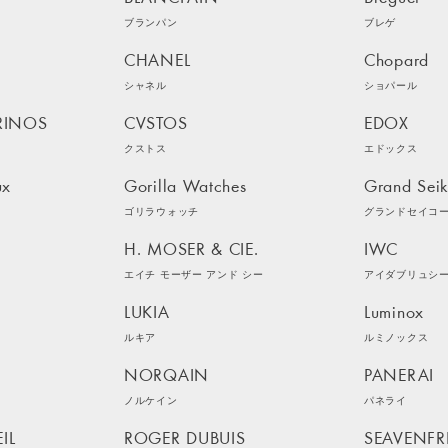
ブランパン
ブレゲ
CHANEL
Chopard
シャネル
ショパール
RINOS
CVSTOS
EDOX
クストス
エドックス
ux
Gorilla Watches
Grand Sei
ゴリラウォッチ
グランドセイコ
H. MOSER & CIE.
IWC
エイチ モーザー アンド シー
アイダブリュシ
LUKIA
Luminox
ルキア
ルミノックス
NORQAIN
PANERAI
ノルケイン
パネライ
IL
ROGER DUBUIS
SEAVENFR