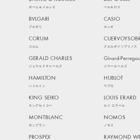
ボーム＆メルシエ
ベル＆ロス
BVLGARI
CASIO
ブルガリ
カシオ
CORUM
CUERVOYSOB
コルム
クエルボイソブリノス
GERALD CHARLES
Girard-Perrega
ジェラルドチャールズ
ジラールペルゴ
HAMILTON
HUBLOT
ハミルトン
ウブロ
KING SEIKO
LOUIS ERARD
キングセイコー
ルイ エラール
MONTBLANC
NOMOS
モンブラン
ノモス
PROSPEX
RAYMOND WE