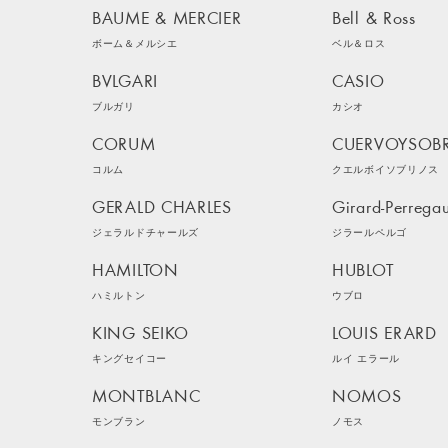
BAUME & MERCIER
Bell & Ross
ボーム＆メルシエ
ベル＆ロス
BVLGARI
CASIO
ブルガリ
カシオ
CORUM
CUERVOYSOB
コルム
クエルボイソブリノス
GERALD CHARLES
Girard-Perrega
ジェラルドチャールズ
ジラールペルゴ
HAMILTON
HUBLOT
ハミルトン
ウブロ
KING SEIKO
LOUIS ERARD
キングセイコー
ルイ エラール
MONTBLANC
NOMOS
モンブラン
ノモス