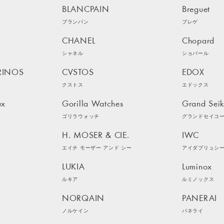
BLANCPAIN
Breguet
ブランパン
ブレゲ
CHANEL
Chopard
シャネル
ショパール
RINOS
CVSTOS
EDOX
クストス
エドックス
ux
Gorilla Watches
Grand Sei
ゴリラウォッチ
グランドセイコ
H. MOSER & CIE.
IWC
エイチ モーザー アンド シー
アイダブリュシ
LUKIA
Luminox
ルキア
ルミノックス
NORQAIN
PANERAI
ノルケイン
パネライ