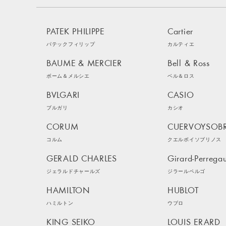
PATEK PHILIPPE
Cartier
パテックフィリップ
カルティエ
BAUME & MERCIER
Bell & Ross
ボーム＆メルシエ
ベル＆ロス
BVLGARI
CASIO
ブルガリ
カシオ
CORUM
CUERVOYSOB
コルム
クエルボイソブリノス
GERALD CHARLES
Girard-Perrega
ジェラルドチャールズ
ジラールペルゴ
HAMILTON
HUBLOT
ハミルトン
ウブロ
KING SEIKO
LOUIS ERARD