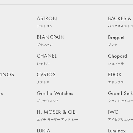
ASTRON
BACKES &
アストロン
バックス＆スト
BLANCPAIN
Breguet
ブランパン
ブレゲ
CHANEL
Chopard
シャネル
ショパール
RINOS
CVSTOS
EDOX
クストス
エドックス
ux
Gorilla Watches
Grand Sei
ゴリラウォッチ
グランドセイコ
H. MOSER & CIE.
IWC
エイチ モーザー アンド シー
アイダブリュシ
LUKIA
Luminox