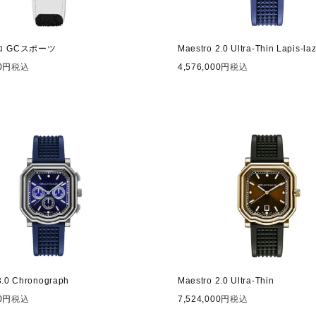
 GCスポーツ
Maestro 2.0 Ultra-Thin Lapis-laz
0
税込
4,576,000
税込
3.0 Chronograph
Maestro 2.0 Ultra-Thin
0
税込
7,524,000
税込