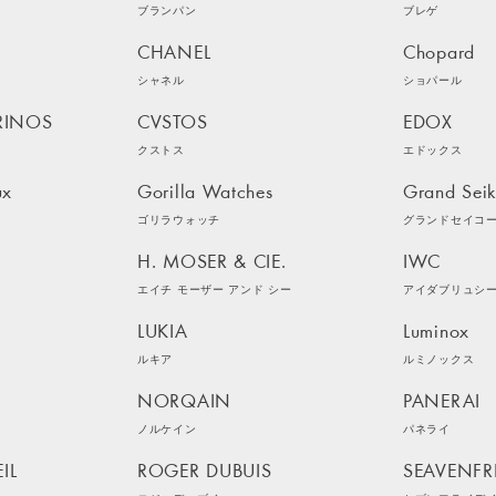
ブランパン
ブレゲ
CHANEL
Chopard
シャネル
ショパール
RINOS
CVSTOS
EDOX
クストス
エドックス
ux
Gorilla Watches
Grand Sei
ゴリラウォッチ
グランドセイコ
H. MOSER & CIE.
IWC
エイチ モーザー アンド シー
アイダブリュシ
LUKIA
Luminox
ルキア
ルミノックス
NORQAIN
PANERAI
ノルケイン
パネライ
IL
ROGER DUBUIS
SEAVENFR