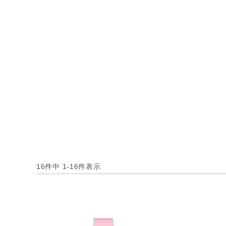
16
件中
1
-
16
件表示