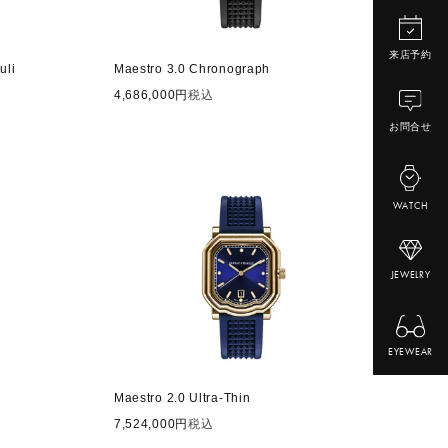
来店予約
uli
Maestro 3.0 Chronograph
4,686,000
税込
お問合せ
WATCH
JEWELRY
EYEWEAR
Maestro 2.0 Ultra-Thin
7,524,000
税込