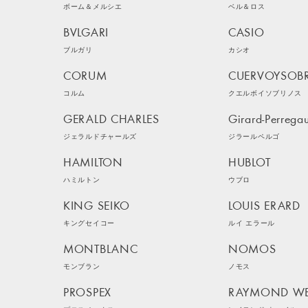
ボーム＆メルシエ
ベル＆ロス
BVLGARI
CASIO
ブルガリ
カシオ
CORUM
CUERVOYSOB
コルム
クエルボイソブリノス
GERALD CHARLES
Girard-Perrega
ジェラルドチャールズ
ジラールペルゴ
HAMILTON
HUBLOT
ハミルトン
ウブロ
KING SEIKO
LOUIS ERARD
キングセイコー
ルイ エラール
MONTBLANC
NOMOS
モンブラン
ノモス
PROSPEX
RAYMOND WE