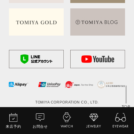
TOMIYA CORPORATION CO., LTD.
TOP
来店予約
お問合せ
WATCH
JEWELRY
EYEWEAR