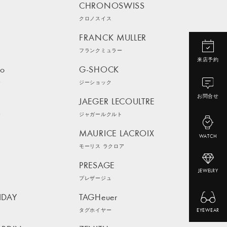
CHRONOSWISS
クロノスイス
FRANCK MULLER
フランクミュラー
来店予約
ko
G-SHOCK
ー
ジーショック
お問合せ
JAEGER LECOULTRE
ー
ジャガールクルト
MAURICE LACROIX
WATCH
モーリス ラクロア
PRESAGE
JEWELRY
プレザージュ
IDAY
TAGHeuer
イ
タグホイヤー
EYEWEAR