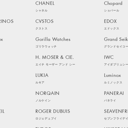
CHANEL
Chopard
シャネル
ショパール
RINOS
CVSTOS
EDOX
クストス
エドックス
ux
Gorilla Watches
Grand Sei
ゴリラウォッチ
グランドセイコ
H. MOSER & CIE.
IWC
エイチ モーザー アンド シー
アイダブリュシ
LUKIA
Luminox
ルキア
ルミノックス
NORQAIN
PANERAI
ノルケイン
パネライ
IL
ROGER DUBUIS
SEAVENFR
ロジェデュブイ
セブンフライデ