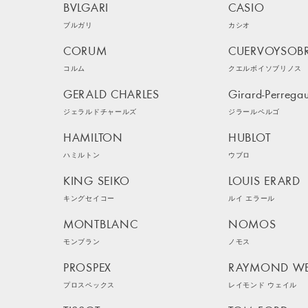
BVLGARI
CASIO
ブルガリ
カシオ
CORUM
CUERVOYSOB
コルム
クエルボイソブリノス
GERALD CHARLES
Girard-Perrega
ジェラルドチャールズ
ジラールペルゴ
HAMILTON
HUBLOT
ハミルトン
ウブロ
KING SEIKO
LOUIS ERARD
キングセイコー
ルイ エラール
MONTBLANC
NOMOS
モンブラン
ノモス
PROSPEX
RAYMOND WE
プロスペックス
レイモンド ウェイル