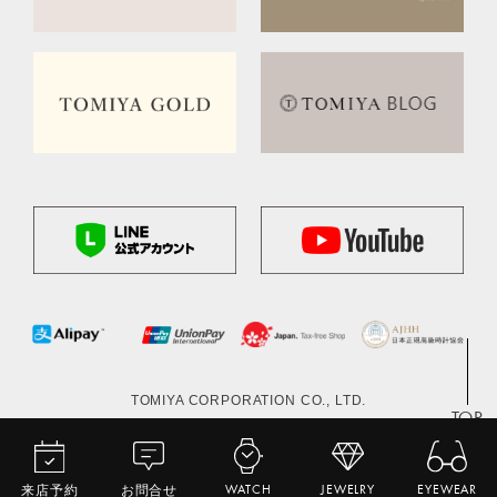
TOMIYA CORPORATION CO., LTD.
TOP
来店予約
お問合せ
WATCH
JEWELRY
EYEWEAR