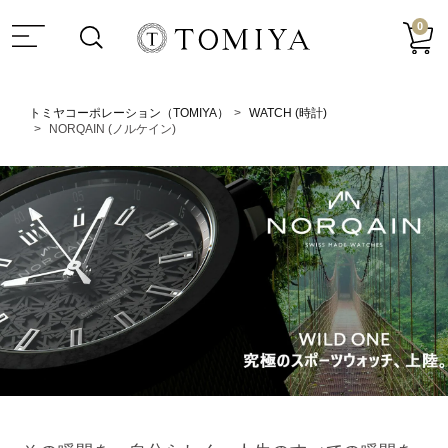
0
トミヤコーポレーション（TOMIYA）
WATCH (時計)
NORQAIN (ノルケイン)